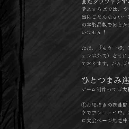
またクラファンす
愛よさらばでは、や
当にごめんなさい…
の本製品版を何とか
いません！
ただ、「もう一歩、
ァン以外で）どうに
ております。がんば
ひとつまみ
ゲーム制作ってば大
①お絵描きの新曲聞
幸でアンニュイ中。
ロ大会ページ用意中