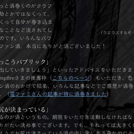
っと渦巻くのがクラフ
劫とかではなくって、
くって自分が巻き込ま
なことなど流されてし
（ウズウズするぜ
のです。いろんなパワ
ファン渦、本当にありがと渦ございました！
っこうパブリック」
出していきましょう」といったアドバイスをいただきま
ampfireさまの推薦枠（
こちらのページ
）もいただき、色
ン渦のおかげで結果、いろんな記事などでご感想が渦巻
。（
電ファミさんの記事が特に渦巻きました
）
尻が決まっている」
るのが渦というもの。期限をいただき活動しなければな
りがたい決め事でございます。でも、それってば大きく
ようでお尻は決まっている渦の中に常にある身なのだと