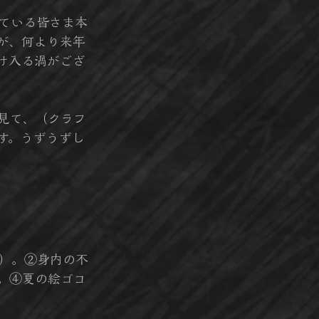
ている皆さま本
が、何より来年
け入る渦がござ
見て、（クラフ
す。うずうずし
）。②身内の不
。④夏の絵ゴコ