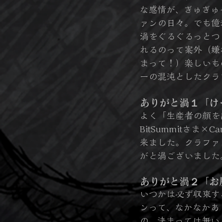
な感情が、ぎゅぎゅ
ァンの日々。でも億
渦をぐるぐるっとつ
れるのって案外（嫌
まって！）楽しいも
ーの混沌としたクラ
ありがと渦１「け
よく「生産者の顔を
BitSummitさま×C
来ました。クラファ
がと渦ございました
ありがと渦２「お
いつかは必ず収束す
ンって、なかなかあ
の。決まっては無い