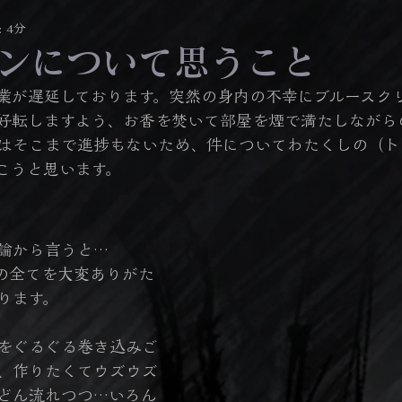
 4分
ンについて思うこと
業が遅延しております。突然の身内の不幸にブルースク
好転しますよう、お香を焚いて部屋を煙で満たしながら
はそこまで進捗もないため、件についてわたくしの（ト
こうと思います。
論から言うと…
その全てを大変ありがた
ります。
をぐるぐる巻き込みご
、作りたくてウズウズ
どん流れつつ…いろん