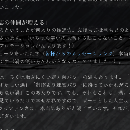
いました。
志の仲間が増える」
るということが何よりの推進力。応援もご批判もどのよ
ざいます。（いちばん辛いのは渦すら起こらないこと。
プロモーションがんばります！）
セージをいただき（
皆様からのメッセージリンク
）本当
です（渦の使い方がわからなくなってきました…）。
は、良くは働きにくい逆方向パワーの渦もあります
。「
ずかしい渦」「制作より運営パワーに持っていかれがち
らない渦」
このあたりです。でも、それもこれも、渦。
見ているだけで幸せな私ですので、ぼーっとした人生よ
クラファンさま、本当にありがと渦ございます。それが
ございます。