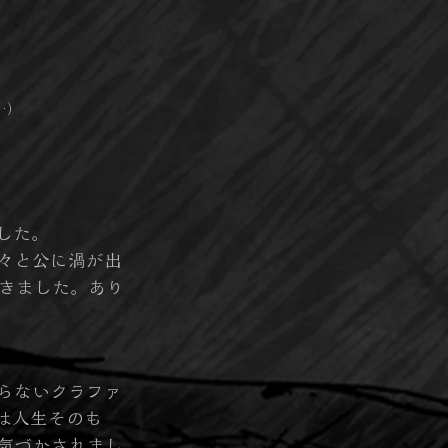
…）
した。
々と公に渦が出
きました。あり
らないクラファ
は人生そのも
気づかされまし