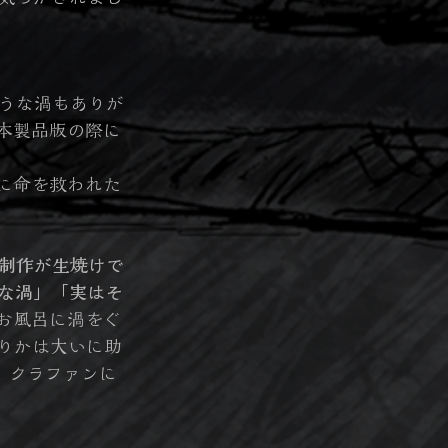
うな渦もありが
本製品版の際に
に命を救われた
制作が生焼けで
な渦」「実はそ
お風呂に渦をぐ
りかは大いに助
、クラファンに